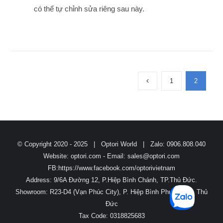
có thể tự chỉnh sửa riêng sau này.
1
2
© Copyright 2020 - 2025 | Optori World | Zalo: 0906.808.040
Website: optori.com - Email:
sales@optori.com
FB:https://www.facebook.com/optorivietnam
Address: 9/6A Đường 12, P.Hiệp Bình Chánh, TP.Thủ Đức.
Showroom: R23-D4 (Vạn Phúc City), P. Hiệp Bình Phước, TP. Thủ
Đức
Tax Code: 0318825683