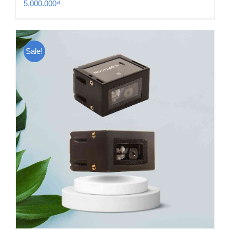
5.000.000
₫
Sale!