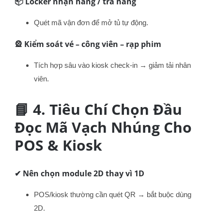
📦
Locker nhận hàng / trả hàng
Quét mã vận đơn để mở tủ tự động.
🎡
Kiểm soát vé – công viên – rạp phim
Tích hợp sâu vào kiosk check-in → giảm tải nhân
viên.
📘 4. Tiêu Chí Chọn Đầu
Đọc Mã Vạch Nhúng Cho
POS & Kiosk
✔ Nên chọn module 2D thay vì 1D
POS/kiosk thường cần quét QR → bắt buộc dùng
2D.