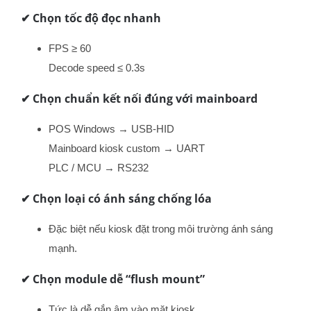
✔ Chọn tốc độ đọc nhanh
FPS ≥ 60
Decode speed ≤ 0.3s
✔ Chọn chuẩn kết nối đúng với mainboard
POS Windows → USB-HID
Mainboard kiosk custom → UART
PLC / MCU → RS232
✔ Chọn loại có ánh sáng chống lóa
Đặc biệt nếu kiosk đặt trong môi trường ánh sáng
mạnh.
✔ Chọn module dễ “flush mount”
Tức là dễ gắn âm vào mặt kiosk.