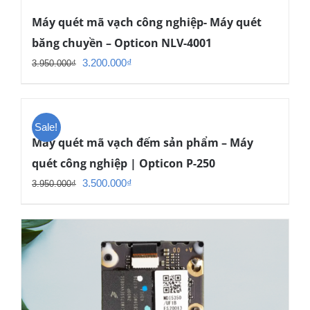
Máy quét mã vạch công nghiệp- Máy quét
băng chuyền – Opticon NLV-4001
Giá
Giá
3.200.000
₫
3.950.000
₫
gốc
hiện
là:
tại
3.950.000₫.
là:
Sale!
3.200.000₫.
Máy quét mã vạch đếm sản phẩm – Máy
quét công nghiệp | Opticon P-250
Giá
Giá
3.500.000
₫
3.950.000
₫
gốc
hiện
là:
tại
3.950.000₫.
là:
3.500.000₫.