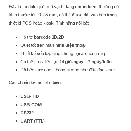
Đây là module quét mã vạch dạng
embedded
, thường có
kích thước từ 20–35 mm, có thể được đặt vào bên trong
thiết bị POS hoặc kiosk. Tính năng nổi bật:
Hỗ trợ
barcode 1D/2D
Quét tốt trên
màn hình điện thoại
Thiết kế xếp lớp giúp chống bụi & chống rung
Có thể chạy liên tục
24 giờ/ngày – 7 ngày/tuần
Độ bền cực cao, không bị mòn như đầu đọc laser
Các chuẩn kết nối phổ biến:
USB-HID
USB-COM
RS232
UART (TTL)