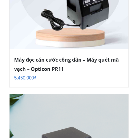
Máy đọc căn cước công dân – Máy quét mã
vạch – Opticon PR11
5.450.000
₫