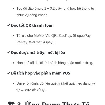
Tốc độ đáp ứng 0.1 – 0.2 giây, phù hợp hệ thống tự
phục vụ đông khách.
✔
Đọc tốt QR thanh toán
Tối ưu cho MoMo, VietQR, ZaloPay, ShopeePay,
VNPay, WeChat, Alipay…
✔
Đọc được mã trầy, mờ, bị lóa
Hạn chế tối đa lỗi từ khách hàng hoặc môi trường.
✔
Dễ tích hợp vào phần mềm POS
Driver ổn định, dữ liệu quét trả kết quả theo dạng ký
tự → cực dễ xử lý.
🏗️ 3. Ứng Dụng Thực Tế