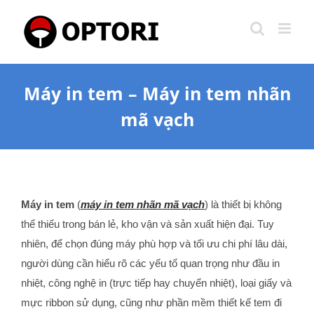
Skip
to
content
Máy in tem – Máy in tem nhãn
mã vạch
Máy in tem
(
máy in tem nhãn mã vạch
) là thiết bị không
thể thiếu trong bán lẻ, kho vận và sản xuất hiện đại. Tuy
nhiên, để chọn đúng máy phù hợp và tối ưu chi phí lâu dài,
người dùng cần hiểu rõ các yếu tố quan trọng như đầu in
nhiệt, công nghệ in (trực tiếp hay chuyển nhiệt), loại giấy và
mực ribbon sử dụng, cũng như phần mềm thiết kế tem đi