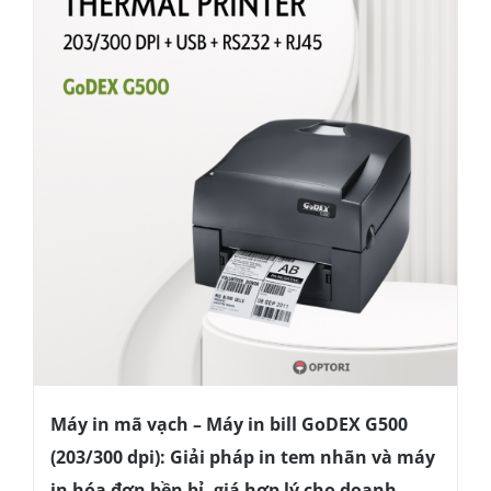
Máy in mã vạch – Máy in bill GoDEX G500
(203/300 dpi): Giải pháp in tem nhãn và máy
in hóa đơn bền bỉ, giá hợp lý cho doanh