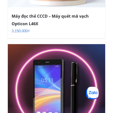
Máy đọc thẻ CCCD – Máy quét mã vạch
Opticon L46X
3.150.000
₫