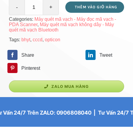
THÊM VÀO GIỎ HÀNG
Máy
Categories:
Máy quét mã vạch - Máy đọc mã vạch -
quét
PDA Scanner
,
Máy quét mã vạch không dây - Máy
quét mã vạch Bluetooth
mã
Tags:
bhyt
,
cccd
,
opticon
vạch
không
Share
Tweet
dây
Pinterest
-
Máy
ZALO MUA HÀNG
quét
mã
vạch
4/7 Trên ZALO: 0906808040 | Tư Vấn 24/7 Trên Z
bluetooth
-