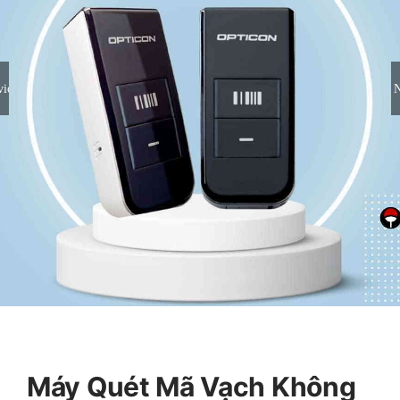
vious
N
Máy Quét Mã Vạch Không