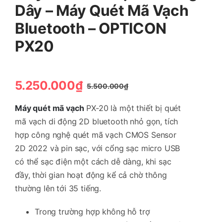
Dây – Máy Quét Mã Vạch
Bluetooth – OPTICON
PX20
5.250.000
₫
5.500.000
₫
Giá
Giá
gốc
hiện
Máy quét mã vạch
PX-20 là một thiết bị quét
là:
tại
mã vạch di động 2D bluetooth nhỏ gọn, tích
5.500.000₫.
là:
hợp công nghệ quét mã vạch CMOS Sensor
5.250.000₫.
2D 2022 và pin sạc, với cổng sạc micro USB
có thể sạc điện một cách dễ dàng, khi sạc
đầy, thời gian hoạt động kể cả chờ thông
thường lên tới 35 tiếng.
Trong trường hợp không hỗ trợ