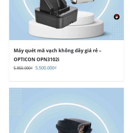
Máy quét mã vạch không dây giá rẻ –
OPTICON OPN3102i
Giá
Giá
5.500.000
₫
5.850.000
₫
gốc
hiện
là:
tại
5.850.000₫.
là:
5.500.000₫.