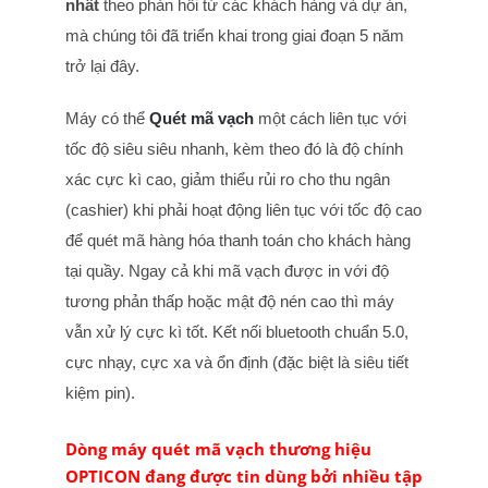
nhất
theo phản hồi từ các khách hàng và dự án,
mà chúng tôi đã triển khai trong giai đoạn 5 năm
trở lại đây.
Máy có thể
Quét mã vạch
một cách liên tục với
tốc độ siêu siêu nhanh, kèm theo đó là độ chính
xác cực kì cao, giảm thiểu rủi ro cho thu ngân
(cashier) khi phải hoạt động liên tục với tốc độ cao
để quét mã hàng hóa thanh toán cho khách hàng
tại quầy. Ngay cả khi mã vạch được in với độ
tương phản thấp hoặc mật độ nén cao thì máy
vẫn xử lý cực kì tốt. Kết nối bluetooth chuẩn 5.0,
cực nhạy, cực xa và ổn định (đặc biệt là siêu tiết
kiệm pin).
Dòng máy quét mã vạch thương hiệu
OPTICON đang được tin dùng bởi nhiều tập