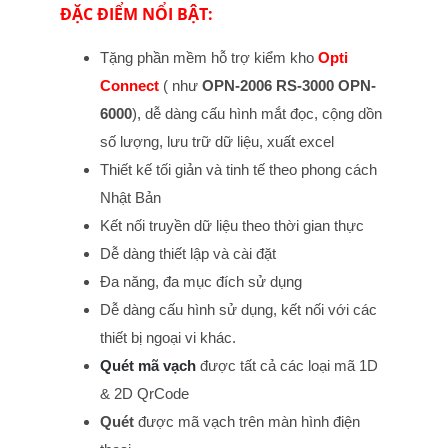
ĐẶC ĐIỂM NỔI BẬT:
OPTICON
PX20
Tặng phần mềm hỗ trợ kiểm kho
Opti
số
Connect
( như
OPN-2006 RS-3000 OPN-
6000
), dễ dàng cấu hình mắt đọc, cộng dồn
lượng
số lượng, lưu trữ dữ liệu, xuất excel
Thiết kế tối giản và tinh tế theo phong cách
Nhật Bản
Kết nối truyền dữ liệu theo thời gian thực
Dễ dàng thiết lập và cài đặt
Đa năng, đa mục đích sử dụng
Dễ dàng cấu hình sử dụng, kết nối với các
thiết bị ngoại vi khác.
Quét mã vạch
được tất cả các loại mã 1D
& 2D QrCode
Quét
được mã vạch trên màn hình điện