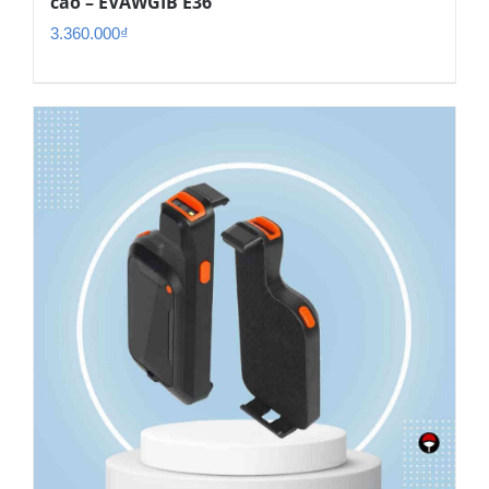
cao – EVAWGIB E36
3.360.000
₫