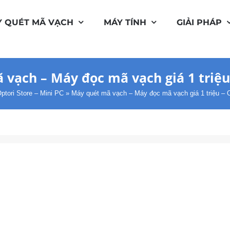
 QUÉT MÃ VẠCH
MÁY TÍNH
GIẢI PHÁP
vạch – Máy đọc mã vạch giá 1 triệu
ptori Store – Mini PC
»
Máy quét mã vạch – Máy đọc mã vạch giá 1 triệu – 