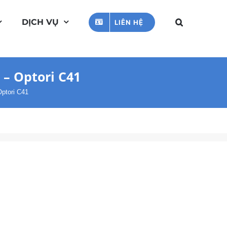
DỊCH VỤ
LIÊN HỆ
 – Optori C41
Optori C41