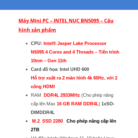
số
lượng
Máy Mini PC – INTEL NUC BN5095 – Cấu
hình sản phẩm
CPU:
Intel® Jasper Lake Processor
N5095 4 Cores and 4 Threads – Tiến trình
10nm – Gen 11th
Card đồ họa
:
Intel UHD 600
Hỗ trợ xuất ra 2 màn hình 4k 60Hz, với 2
cổng HDMI
RAM
DDR4L 2933MHz
(Cho phép nâng
cấp lên Max
16 GB RAM
DDR4L
)
1xSO-
DIMDDR4L
M.2 SSD 2280
Cho phép nâng cấp lên
2TB