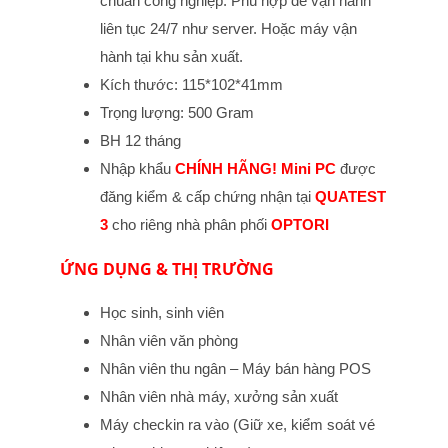
chuẩn công nghiệp. Phù hợp để vận hành
liên tục 24/7 như server. Hoặc máy vận
hành tại khu sản xuất.
Kích thước: 115*102*41mm
Trọng lượng: 500 Gram
BH 12 tháng
Nhập khẩu
CHÍNH HÃNG!
Mini PC
được
đăng kiểm & cấp chứng nhận tại
QUATEST
3
cho riêng nhà phân phối
OPTORI
ỨNG DỤNG & THỊ TRƯỜNG
Học sinh, sinh viên
Nhân viên văn phòng
Nhân viên thu ngân – Máy bán hàng POS
Nhân viên nhà máy, xưởng sản xuất
Máy checkin ra vào (Giữ xe, kiểm soát vé