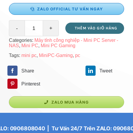
ZALO OFFICIAL TƯ VẤN NGAY
THÊM VÀO GIỎ HÀNG
Máy
Categories:
Máy tính công nghiệp - Mini PC Server -
tính
NAS
,
Mini PC
,
Mini PC Gaming
để
Tags:
mini pc
,
MiniPC-Gaming
,
pc
bàn
Share
Tweet
-
PC
Pinterest
Gaming
-
ZALO MUA HÀNG
NUC
INTEL
808040 | Tư Vấn 24/7 Trên ZALO: 0906808040 | Tư
BN5095