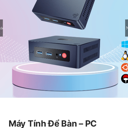
vious
N
Máy Tính Để Bàn – PC