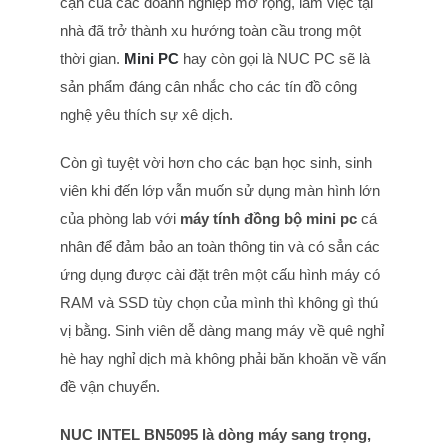
cận của các doanh nghiệp mở rộng, làm việc tại
nhà đã trở thành xu hướng toàn cầu trong một
thời gian.
Mini PC
hay còn gọi là NUC PC sẽ là
sản phẩm đáng cân nhắc cho các tín đồ công
nghệ yêu thích sự xê dịch.
Còn gì tuyệt vời hơn cho các bạn học sinh, sinh
viên khi đến lớp vẫn muốn sử dụng màn hình lớn
của phòng lab với
máy tính đồng bộ
mini pc
cá
nhân để đảm bảo an toàn thông tin và có sẳn các
ứng dụng được cài đặt trên một cấu hình máy có
RAM và SSD tùy chọn của mình thì không gì thú
vị bằng. Sinh viên dễ dàng mang máy về quê nghỉ
hè hay nghỉ dịch mà không phải băn khoăn về vấn
đề vận chuyển.
NUC INTEL BN5095
là dòng máy sang trọng,