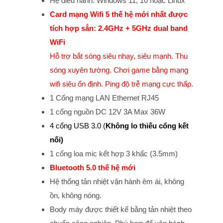
Hệ điều hành: Windows 11, 10 hoặc Linux
Card mạng Wifi 5 thế hệ mới nhất được
tích hợp sẳn:
2.4GHz + 5GHz dual band
WiFi
Hỗ trợ bắt sóng siêu nhạy, siêu mạnh. Thu
sóng xuyên tường. Chơi game bằng mạng
wifi siêu ổn định. Ping độ trễ mạng cực thấp.
1 Cổng mạng LAN Ethernet RJ45
1 cổng nguồn DC 12V 3A Max 36W
4 cổng USB 3.0 (
Không lo thiếu cổng kết
nối)
1 cổng loa mic kết hợp 3 khấc (3.5mm)
Bluetooth 5.0 thế hệ mới
Hệ thống tản nhiệt vận hành êm ái, không
ồn, không nóng.
Body máy được thiết kế bằng tản nhiệt theo