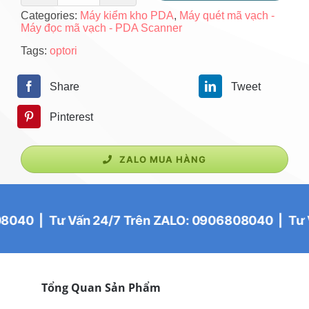
Categories:
Máy kiểm kho PDA
,
Máy quét mã vạch -
bị
Máy đọc mã vạch - PDA Scanner
quản
Tags:
optori
lý
Share
Tweet
kho
-
Pinterest
Optori
OP87
ZALO MUA HÀNG
số
lượng
n 24/7 Trên ZALO: 0906808040 | Tư Vấn 24/7 Trê
Tổng Quan Sản Phẩm