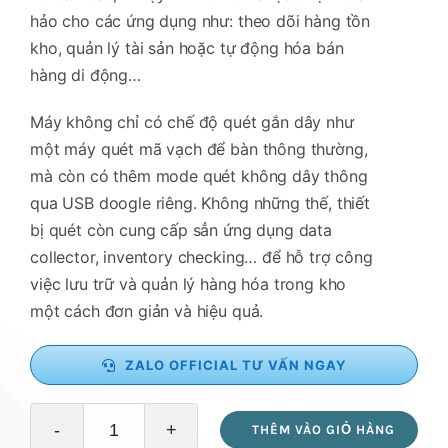
hảo cho các ứng dụng như: theo dõi hàng tồn
kho, quản lý tài sản hoặc tự động hóa bán
hàng di động…
Máy không chỉ có chế độ quét gắn dây như
một máy quét mã vạch để bàn thông thường,
mà còn có thêm mode quét không dây thông
qua USB doogle riêng. Không những thế, thiết
bị quét còn cung cấp sẳn ứng dụng data
collector, inventory checking… để hỗ trợ công
việc lưu trữ và quản lý hàng hóa trong kho
một cách đơn giản và hiệu quả.
ZALO OFFICIAL TƯ VẤN NGAY
THÊM VÀO GIỎ HÀNG
Thiết