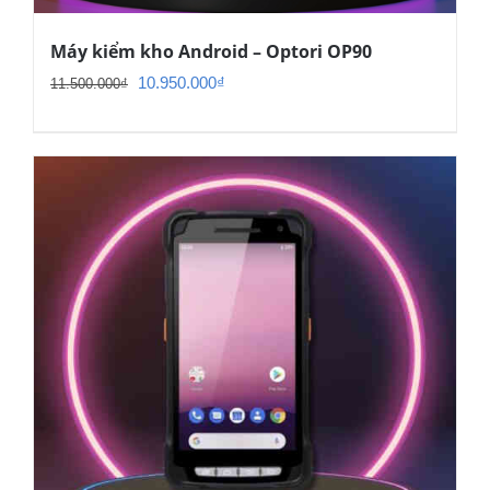
Máy kiểm kho Android – Optori OP90
Giá
Giá
10.950.000
₫
11.500.000
₫
gốc
hiện
là:
tại
11.500.000₫.
là:
10.950.000₫.