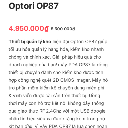
Optori OP87
4.950.000
₫
5.500.000
₫
Giá
Giá
gốc
hiện
Thiết bị quản lý kho
hiện đại Optori OP87 giúp
là:
tại
tối ưu hóa quản lý hàng hóa, kiểm kho nhanh
5.500.000₫.
là:
chóng và chính xác. Giải pháp hiệu quả cho
4.950.000₫.
doanh nghiệp của bạn! máy PDA OP87 là dòng
thiết bị chuyên dành cho kiểm kho được tích
hợp công nghệ quét 2D CMOS imager. Máy hỗ
trợ phần mềm kiểm kê chuyên dụng miễn phí
& vĩnh viễn được cài sẳn trên thiết bị. Đồng
thời máy còn hỗ trợ kết nối không dây thông
qua giao thức RF 2.4Ghz với một USB doogle
nhận tín hiệu siêu xa được tặng kèm trong bộ
kit ban đầu, vì vậy PDA OP87 là lựa chọn hoàn