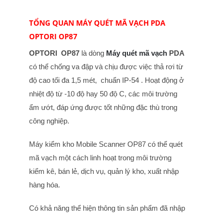
TỔNG QUAN MÁY QUÉT MÃ VẠCH PDA
OPTORI OP87
OPTORI OP87
là dòng
Máy quét mã vạch
PDA
có thể chống va đập và chịu được việc thả rơi từ
độ cao tối đa 1,5 mét, chuẩn IP-54 . Hoạt động ở
nhiệt độ từ -10 độ hay 50 độ C, các môi trường
ẩm ướt, đáp ứng được tốt những đặc thù trong
công nghiệp.
Máy kiểm kho Mobile Scanner OP87 có thể quét
mã vạch một cách linh hoạt trong môi trường
kiểm kê, bán lẻ, dịch vụ, quản lý kho, xuất nhập
hàng hóa.
Có khả năng thể hiện thông tin sản phẩm đã nhập