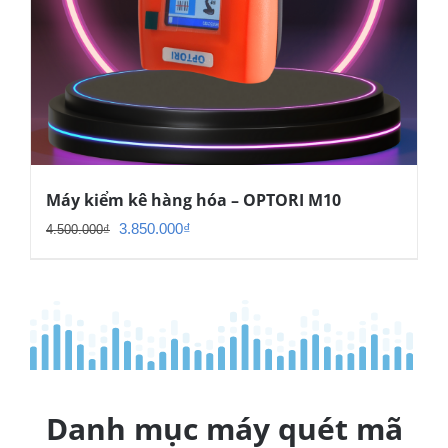
Máy kiểm kê hàng hóa – OPTORI M10
Giá
Giá
3.850.000
₫
4.500.000
₫
gốc
hiện
là:
tại
4.500.000₫.
là:
3.850.000₫.
Danh mục máy quét mã