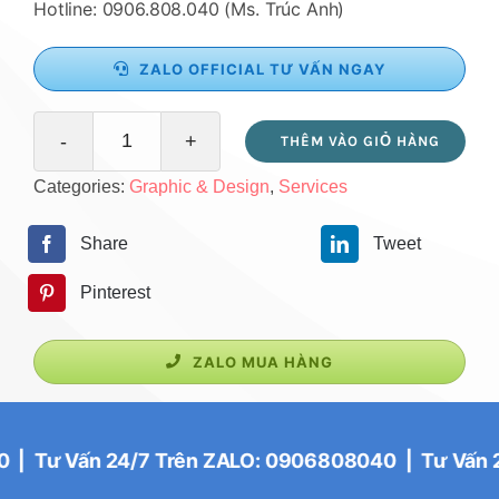
Hotline: 0906.808.040 (Ms. Trúc Anh)
ZALO OFFICIAL TƯ VẤN NGAY
THÊM VÀO GIỎ HÀNG
Trọn
Categories:
Graphic & Design
,
Services
gói
thiết
Share
Tweet
kế
Pinterest
nhận
diện
ZALO MUA HÀNG
thương
hiệu
số
 Vấn 24/7 Trên ZALO: 0906808040 | Tư Vấn 24/7 
lượng