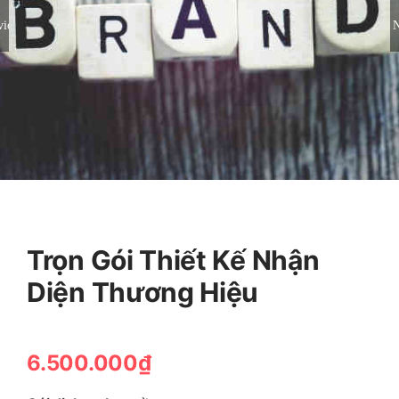
vious
N
Trọn Gói Thiết Kế Nhận
Diện Thương Hiệu
6.500.000
₫